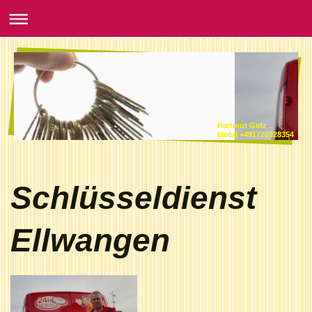
Hartmut Golz
Mobil +491726928354
Schlüsseldienst
Ellwangen