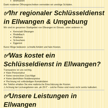
Briefkästen
Dank moderner Öffnungstechniken vermeiden wir unnötige Schäden.
✅Ihr regionaler Schlüsseldienst
in Ellwangen & Umgebung
Wir sind im gesamten Stadtgebiet von Ellwangen im Einsatz, unter anderem in:
Kernstadt Ellwangen
Rindelbach
Pfahlheim
Schrezheim
Eggenrot
Kurze Wege bedeuten: schnelle Anfahrt und faire Kosten.
✅Was kostet ein
Schlüsseldienst in Ellwangen?
Transparenz ist uns wichtig.
✔ Klare Preisstruktur
✔ Keine versteckten Zuschläge
✔ Keine überhöhten Notdienstpreise
✔ Rechnung mit vollständigen Kontaktdaten
Am Telefon erhalten Sie eine realistische Einschätzung der Kosten.
⚠ Achtung bei Lockangeboten wie „ab 29 €“ – solche Preise sind meist nicht seriös kalkuliert.
✅Unsere Leistungen in
Ellwangen