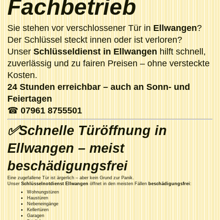
Fachbetrieb
Sie stehen vor verschlossener Tür in
Ellwangen
?
Der Schlüssel steckt innen oder ist verloren?
Unser
Schlüsseldienst in Ellwangen
hilft schnell,
zuverlässig und zu fairen Preisen – ohne versteckte
Kosten.
24 Stunden erreichbar – auch an Sonn- und
Feiertagen
☎
07961 8755501
✅Schnelle Türöffnung in
Ellwangen – meist
beschädigungsfrei
Eine zugefallene Tür ist ärgerlich – aber kein Grund zur Panik.
Unser
Schlüsselnotdienst Ellwangen
öffnet in den meisten Fällen
beschädigungsfrei
:
Wohnungstüren
Haustüren
Nebeneingänge
Kellertüren
Garagen