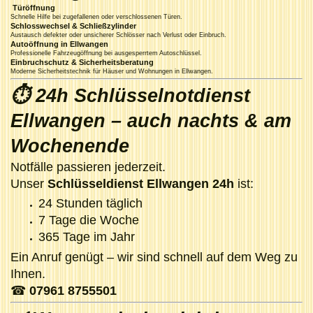
Türöffnung
Schnelle Hilfe bei zugefallenen oder verschlossenen Türen.
Schlosswechsel & Schließzylinder
Austausch defekter oder unsicherer Schlösser nach Verlust oder Einbruch.
Autoöffnung in Ellwangen
Professionelle Fahrzeugöffnung bei ausgesperrtem Autoschlüssel.
Einbruchschutz & Sicherheitsberatung
Moderne Sicherheitstechnik für Häuser und Wohnungen in Ellwangen.
⏱ 24h Schlüsselnotdienst
Ellwangen – auch nachts & am
Wochenende
Notfälle passieren jederzeit.
Unser
Schlüsseldienst Ellwangen 24h
ist:
24 Stunden täglich
7 Tage die Woche
365 Tage im Jahr
Ein Anruf genügt – wir sind schnell auf dem Weg zu
Ihnen.
☎
07961 8755501