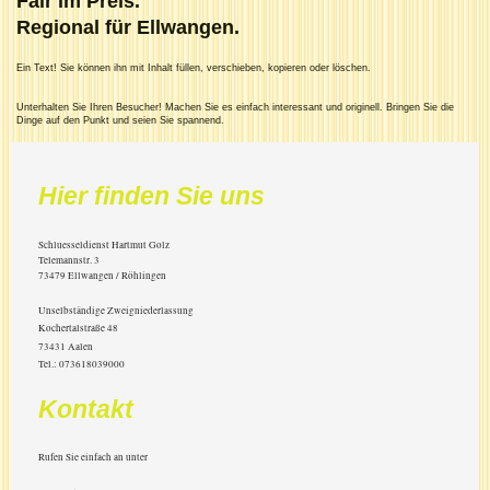
Fair im Preis.
Regional für Ellwangen.
Ein Text! Sie können ihn mit Inhalt füllen, verschieben, kopieren oder löschen.
Unterhalten Sie Ihren Besucher! Machen Sie es einfach interessant und originell. Bringen Sie die
Dinge auf den Punkt und seien Sie spannend.
Hier finden Sie uns
Schluesseldienst Hartmut Golz
Telemannstr.
3
73479
Ellwangen / Röhlingen
Unselbständige Zweigniederlassung
Kochertalstraße 48
73431 Aalen
Tel.: 073618039000
Kontakt
Rufen Sie einfach an unter