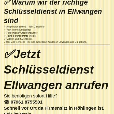
✅ Warum wir der richtige
Schlüsseldienst in Ellwangen
sind
✔ Regionaler Betrieb – kein Callcenter
✔ Kein Vermittlungsportal
✔ Persönlicher Ansprechpartner
✔ Faire & transparente Preise
✔ Diskret und zuverlässig
Unser Ziel: schnelle Hilfe und zufriedene Kunden in Ellwangen und Umgebung.
✅Jetzt
Schlüsseldienst
Ellwangen anrufen
Sie benötigen sofort Hilfe?
☎
07961 8755501
Schnell vor Ort da Firmensitz in Röhlingen ist.