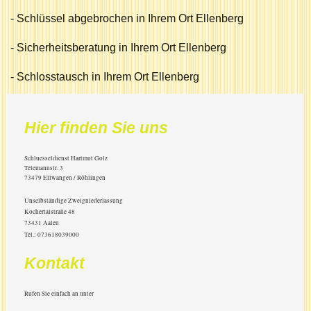
- Schlüssel abgebrochen in Ihrem Ort Ellenberg
- Sicherheitsberatung in Ihrem Ort Ellenberg
- Schlosstausch in Ihrem Ort Ellenberg
Hier finden Sie uns
Schluesseldienst Hartmut Golz
Telemannstr.
3
73479
Ellwangen / Röhlingen
Unselbständige Zweigniederlassung
Kochertalstraße 48
73431 Aalen
Tel.: 073618039000
Kontakt
Rufen Sie einfach an unter