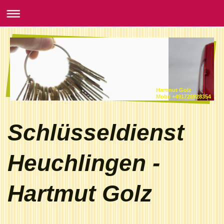
Hartmut Golz
Mobil +491726928354
Schlüsseldienst
Heuchlingen -
Hartmut Golz