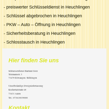
- preiswerter Schlüsseldienst in Heuchlingen
- Schlüssel abgebrochen in Heuchlingen
- PKW – Auto – Öffnung in Heuchlingen
- Sicherheitsberatung in Heuchlingen
- Schlosstausch in Heuchlingen
Hier finden Sie uns
Schluesseldienst Hartmut Golz
Telemannstr.
3
73479
Ellwangen / Röhlingen
Unselbständige Zweigniederlassung
Kochertalstraße 48
73431 Aalen
Tel.: 073618039000
Kontakt