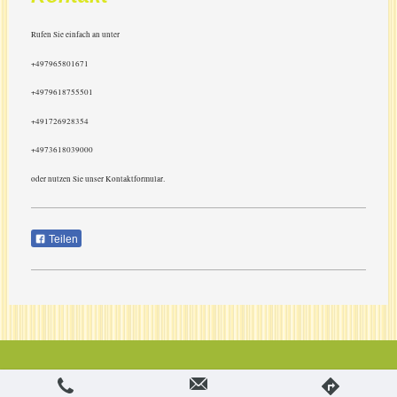
Rufen Sie einfach an unter
+497965801671
+4979618755501
+491726928354
+4973618039000
oder nutzen Sie unser Kontaktformular.
Teilen
Login
Druckversion
|
Sitemap
Webansicht
Dieser Online-Shop wurde mit dem IONOS E-Shop erstellt.