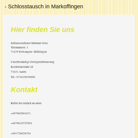
- Schlosstausch in Markoffingen
Hier finden Sie uns
Schluesseldienst Hartmut Golz
Telemannstr.
3
73479
Ellwangen / Röhlingen
Unselbständige Zweigniederlassung
Kochertalstraße 48
73431 Aalen
Tel.: 073618039000
Kontakt
Rufen Sie einfach an unter
+497965801671
+4979618755501
+491726928354