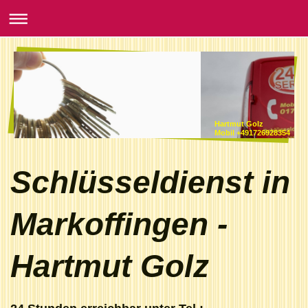
Hartmut Golz
Mobil +491726928354
Schlüsseldienst in
Markoffingen -
Hartmut Golz