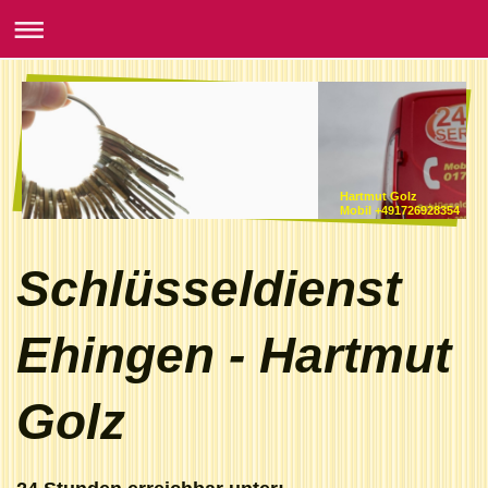
Hartmut Golz
Mobil +491726928354
Schlüsseldienst
Ehingen - Hartmut
Golz