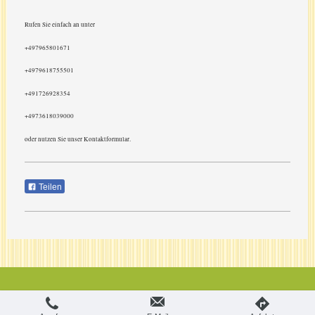
Rufen Sie einfach an unter
+497965801671
+4979618755501
+491726928354
+4973618039000
oder nutzen Sie unser Kontaktformular.
Teilen
Login
Druckversion
|
Sitemap
Webansicht
Dieser Online-Shop wurde mit dem IONOS E-Shop erstellt.