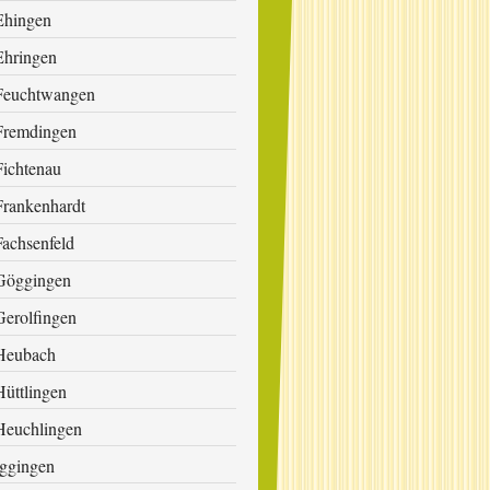
Ehingen
Ehringen
Feuchtwangen
Fremdingen
Fichtenau
Frankenhardt
Fachsenfeld
Göggingen
Gerolfingen
Heubach
Hüttlingen
Heuchlingen
Iggingen