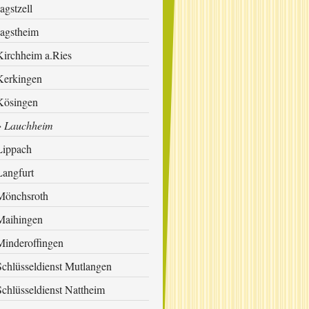
agstzell
Jagstheim
Kirchheim a.Ries
Kerkingen
Kösingen
Lauchheim
Lippach
Langfurt
Mönchsroth
Maihingen
Minderoffingen
Schlüsseldienst Mutlangen
Schlüsseldienst Nattheim