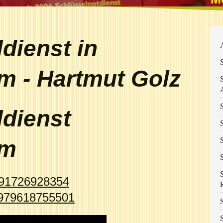
dienst in
m - Hartmut Golz
ldienst
im
91726928354
979618755501