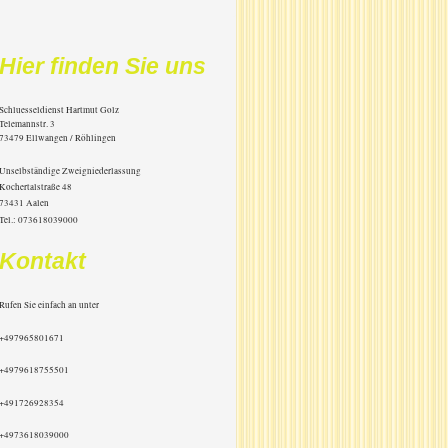
Hier finden Sie uns
Schluesseldienst Hartmut Golz
Telemannstr.
3
73479
Ellwangen / Röhlingen
Unselbständige Zweigniederlassung
Kochertalstraße 48
73431 Aalen
Tel.: 073618039000
Kontakt
Rufen Sie einfach an unter
+497965801671
+4979618755501
+491726928354
+4973618039000