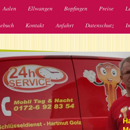
Aalen
Ellwangen
Bopfingen
Preise
L
tebuch
Kontakt
Anfahrt
Datenschutz
I
H
M