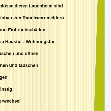
hlüsseldienst Lauchheim sind
, Einbau von Rauchwarnmeldern
r von Einbruchschäden
lene Haustür , Wohnungstür
auschen und öffnen
fnen und tauschen
agen
ünstig
derwechsel