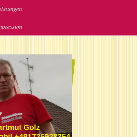
eistungen
mpressum
artmut Golz
obil +491726928354