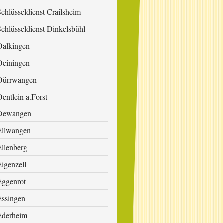
Schlüsseldienst Crailsheim
Schlüsseldienst Dinkelsbühl
Dalkingen
Deiningen
Dürrwangen
Dentlein a.Forst
Dewangen
Ellwangen
Ellenberg
Eigenzell
Eggenrot
Essingen
Ederheim