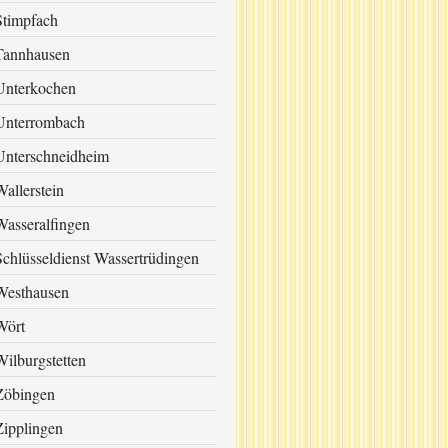
Stimpfach
Tannhausen
Unterkochen
Unterrombach
Unterschneidheim
Wallerstein
Wasseralfingen
Schlüsseldienst Wassertrüdingen
Westhausen
Wört
Wilburgstetten
Zöbingen
Zipplingen