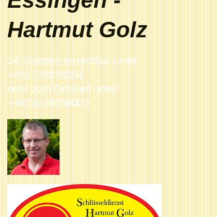
Essingen -
Hartmut Golz
24 Stunden erreichbar unter:
+491726928354
oder zum Ortstarif unter
+4973618039000