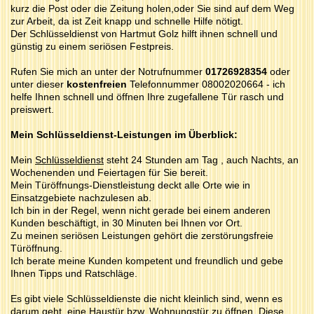
kurz die Post oder die Zeitung holen,oder Sie sind auf dem Weg
zur Arbeit, da ist Zeit knapp und schnelle Hilfe nötigt.
Der Schlüsseldienst von Hartmut Golz hilft ihnen schnell und
günstig zu einem seriösen Festpreis.
Rufen Sie mich an unter der Notrufnummer
01726928354
oder
unter dieser
kostenfreien
Telefonnummer 08002020664 - ich
helfe Ihnen schnell und öffnen Ihre zugefallene Tür rasch und
preiswert.
Mein Schlüsseldienst-Leistungen im Überblick:
Mein
Schlüsseldienst
steht 24 Stunden am Tag , auch Nachts, an
Wochenenden und Feiertagen für Sie bereit.
Mein Türöffnungs-Dienstleistung deckt alle Orte wie in
Einsatzgebiete nachzulesen ab.
Ich bin in der Regel, wenn nicht gerade bei einem anderen
Kunden beschäftigt, in 30 Minuten bei Ihnen vor Ort.
Zu meinen seriösen Leistungen gehört die zerstörungsfreie
Türöffnung.
Ich berate meine Kunden kompetent und freundlich und gebe
Ihnen Tipps und Ratschläge.
Es gibt viele Schlüsseldienste die nicht kleinlich sind, wenn es
darum geht, eine Haustür bzw. Wohnungstür zu öffnen. Diese