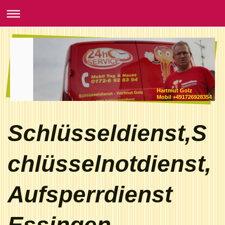
Hartmut Golz
Mobil +491726928354
Schlüsseldienst,S
chlüsselnotdienst,
Aufsperrdienst