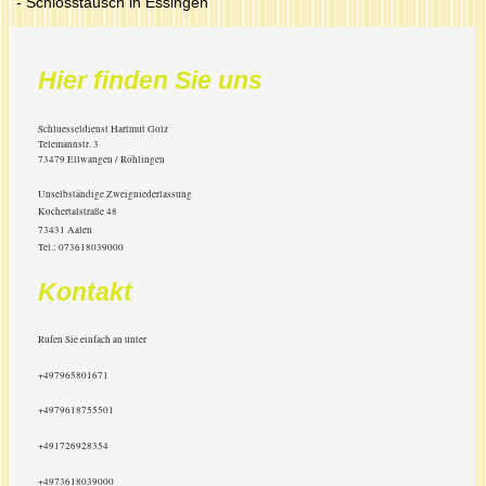
- Schlosstausch in Essingen
Hier finden Sie uns
Schluesseldienst Hartmut Golz
Telemannstr.
3
73479
Ellwangen / Röhlingen
Unselbständige Zweigniederlassung
Kochertalstraße 48
73431 Aalen
Tel.: 073618039000
Kontakt
Rufen Sie einfach an unter
+497965801671
+4979618755501
+491726928354
+4973618039000