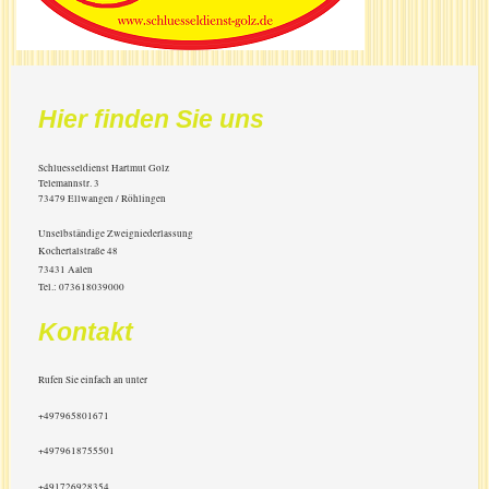
Hier finden Sie uns
Schluesseldienst Hartmut Golz
Telemannstr.
3
73479
Ellwangen / Röhlingen
Unselbständige Zweigniederlassung
Kochertalstraße 48
73431 Aalen
Tel.: 073618039000
Kontakt
Rufen Sie einfach an unter
+497965801671
+4979618755501
+491726928354