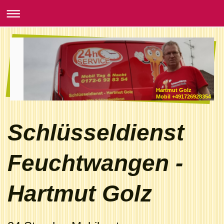
Hartmut Golz
Mobil +491726928354
Schlüsseldienst
Feuchtwangen -
Hartmut Golz