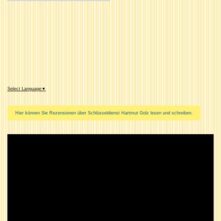
Select Language
▼
Hier können Sie Rezensionen über Schlüsseldienst Hartmut Golz lesen und schreiben.