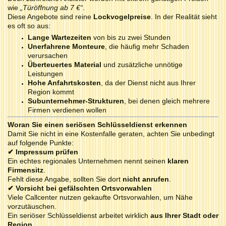
wie
„Türöffnung ab 7 €“
.
Diese Angebote sind reine
Lockvogelpreise
. In der Realität sieht
es oft so aus:
Lange Wartezeiten
von bis zu zwei Stunden
Unerfahrene Monteure
, die häufig mehr Schaden
verursachen
Überteuertes Material
und zusätzliche unnötige
Leistungen
Hohe Anfahrtskosten
, da der Dienst nicht aus Ihrer
Region kommt
Subunternehmer-Strukturen
, bei denen gleich mehrere
Firmen verdienen wollen
Woran Sie einen seriösen Schlüsseldienst erkennen
Damit Sie nicht in eine Kostenfalle geraten, achten Sie unbedingt
auf folgende Punkte:
✔
Impressum prüfen
Ein echtes regionales Unternehmen nennt seinen
klaren
Firmensitz
.
Fehlt diese Angabe, sollten Sie dort
nicht anrufen
.
✔
Vorsicht bei gefälschten Ortsvorwahlen
Viele Callcenter nutzen gekaufte Ortsvorwahlen, um Nähe
vorzutäuschen.
Ein seriöser Schlüsseldienst arbeitet wirklich
aus Ihrer Stadt oder
Region
.