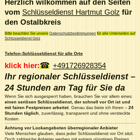
Herzlich wilkommen auf den Seiten
vom
Schlüsseldienst Hartmut Golz
für
den Ostalbkreis
Bitte beachten Sie unsere
Datenschutzbestimmungen
für alle Unterseiten auf
Schlüsseldienst Golz
Telefon-Schlüsseldienst für alle Orte
☎
klick hier:
+491726928354
Ihr regionaler Schlüsseldienst –
24 Stunden am Tag für Sie da
Wenn Sie sich ausgesperrt haben, brauchen Sie vor allem eines:
einen seriösen Schlüsseldienst, der schnell vor Ort ist und
mit fairen Festpreisen arbeitet
. Genau das biete ich Ihnen –
24
Stunden täglich
, zuverlässig, transparent und ohne versteckte
Kosten.
Achtung vor Lockangeboten überregionaler Anbieter
Viele Menschen glauben, dass jeder Schlüsseldienst vor Ort sitzt.
Doch zahlreiche Anbieter werben mit extrem günstigen Preisen