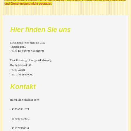
und Genehmigung nicht gestattet.
Hier finden Sie uns
Schluesseldienst Hartmut Golz
Telemannstr.
3
73479
Ellwangen / Röhlingen
Unselbständige Zweigniederlassung
Kochertalstraße 48
73431 Aalen
Tel.: 073618039000
Kontakt
Rufen Sie einfach an unter
+497965801671
+4979618755501
+491726928354