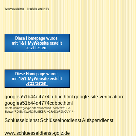
Webverzeichnis - Notfälle und Hilfe
googlea51b44d4774cdbbc.html google-site-verification:
googlea51b44d4774cdbbc.html
<meta name="google-site-verification" content="ESA-
SklgwvfRQiEkhKwAN37UfEKBR_y2Jg6CeR2NQVY" />
Schlüsseldienst Schlüsselnotdienst Aufsperrdienst
www.schluesseldienst-golz.de