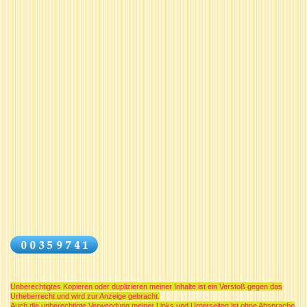
Unberechtigtes Kopieren oder duplizieren meiner Inhalte ist ein Verstoß gegen das
Urheberrecht und wird zur Anzeige gebracht.
Auch die unberechtigte Verwendung meiner Links und Unterseiten ist ohne Absprache