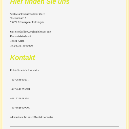
Hier finden Sie uns
Schluesseldienst Hartmut Golz
Telemannstr.
3
73479
Ellwangen / Röhlingen
Unselbständige Zweigniederlassung
Kochertalstraße 48
73431 Aalen
Tel.: 073618039000
Kontakt
Rufen Sie einfach an unter
+497965801671
+4979618755501
+491726928354
+4973618039000
oder nutzen Sie unser Kontaktformular.