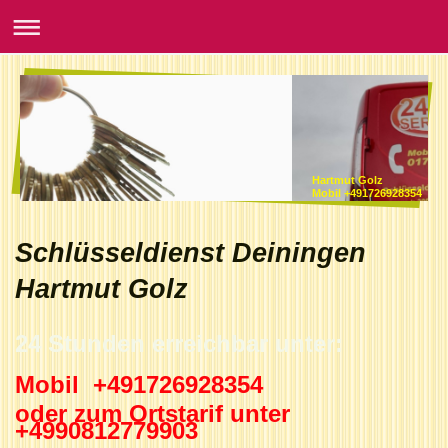
Hartmut Golz
Mobil +491726928354
Schlüsseldienst Deiningen
Hartmut Golz
24 Stunden erreichbar unter:
Mobil +491726928354
oder zum Ortstarif unter
+4990812779903