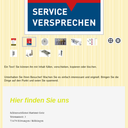
Ein Text! Sie können ihn mit Inhalt füllen, verschieben, kopieren oder löschen.
Unterhalten Sie Ihren Besucher! Machen Sie es einfach interessant und originell. Bringen Sie die
Dinge auf den Punkt und seien Sie spannend.
Hier finden Sie uns
Schluesseldienst Hartmut Golz
Telemannstr.
3
73479
Ellwangen / Röhlingen