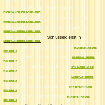
Gmünd
- zugefallene Haustür , Wohnungstür öffnen in
Schwäbisch Gmünd
- Briefkasten-Schloss tauschen und öffnen in
Schwäbisch Gmünd
- Garagentor-Schloss öffnen und tauschen in
Schwäbisch Gmünd
- Schliessanlagen vom
Schlüsseldienst in
Schwäbisch Gmünd
- gut und günstiger Schlüsseldienst in
Schwäbisch
Gmünd
- Zylindertausch , Zylinderwechsel in
Schwäbisch
Gmünd
- Schlüssel steckt fest im Schloss in
Schwäbisch
Gmünd
- kostengünstiger Schlüsseldienst in
Schwäbisch
Gmünd
- 24 Stunden Schlüsselnotdienst in
Schwäbisch
Gmünd
- Türöffnung und Türnotöffnung in
Schwäbisch
Gmünd