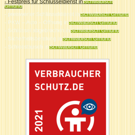
- Festpreis für Schlüsseldienst in
Schwäbisch
Gmünd
- preiswerter Schlüsseldienst in
Schwäbisch Gmünd
- PKW – Auto – Öffnung in
Schwäbisch Gmünd
- Schlüssel abgebrochen in
Schwäbisch Gmünd
- Sicherheitsberatung in
Schwäbisch Gmünd
- Schlosstausch in
Schwäbisch Gmünd