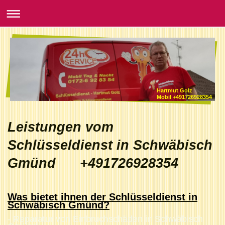
Hartmut Golz
Mobil +491726928354
Leistungen vom
Schlüsseldienst in Schwäbisch
Gmünd +491726928354
Was bietet ihnen der Schlüsseldienst in
Schwäbisch Gmünd?
- Reparatur von Einbruchschäden in Schwäbisch