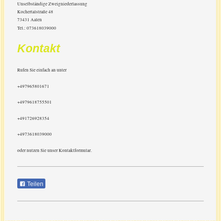
Unselbständige Zweigniederlassung
Kochertalstraße 48
73431 Aalen
Tel.: 073618039000
Kontakt
Rufen Sie einfach an unter
+497965801671
+4979618755501
+491726928354
+4973618039000
oder nutzen Sie unser Kontaktformular.
Teilen