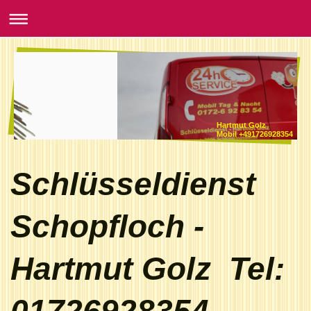
Hartmut Golz
Mobil +491726928354
Schlüsseldienst
Schopfloch -
Hartmut Golz Tel: