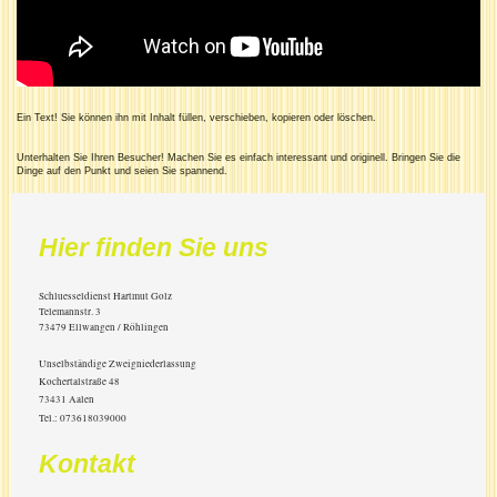
Ein Text! Sie können ihn mit Inhalt füllen, verschieben, kopieren oder löschen.
Unterhalten Sie Ihren Besucher! Machen Sie es einfach interessant und originell. Bringen Sie die
Dinge auf den Punkt und seien Sie spannend.
Hier finden Sie uns
Schluesseldienst Hartmut Golz
Telemannstr.
3
73479
Ellwangen / Röhlingen
Unselbständige Zweigniederlassung
Kochertalstraße 48
73431 Aalen
Tel.: 073618039000
Kontakt