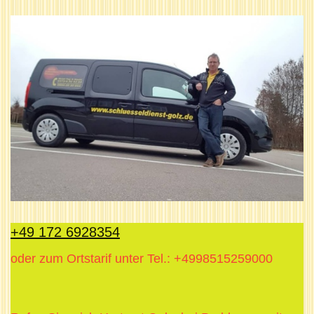
+49 172 6928354
oder zum Ortstarif unter Tel.: +4998515259000