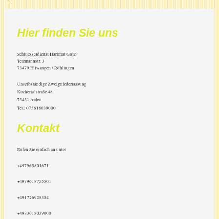
Hier finden Sie uns
Schluesseldienst Hartmut Golz
Telemannstr.
3
73479
Ellwangen / Röhlingen
Unselbständige Zweigniederlassung
Kochertalstraße 48
73431 Aalen
Tel.: 073618039000
Kontakt
Rufen Sie einfach an unter
+497965801671
+4979618755501
+491726928354
+4973618039000