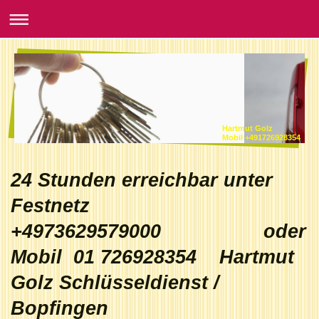
Hartmut Golz
Mobil +491726928354
24 Stunden erreichbar unter
Festnetz
+4973629579000 oder
Mobil 01 726928354 Hartmut
Golz Schlüsseldienst /
Bopfingen