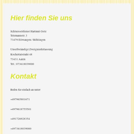
Hier finden Sie uns
Schluesseldienst Hartmut Golz
Telemannstr.
3
73479
Ellwangen / Röhlingen
Unselbständige Zweigniederlassung
Kochertalstraße 48
73431 Aalen
Tel.: 073618039000
Kontakt
Rufen Sie einfach an unter
+497965801671
+4979618755501
+491726928354
+4973618039000