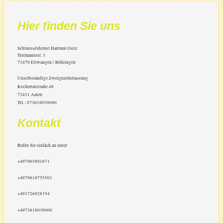
Hier finden Sie uns
Schluesseldienst Hartmut Golz
Telemannstr.
3
73479
Ellwangen / Röhlingen
Unselbständige Zweigniederlassung
Kochertalstraße 48
73431 Aalen
Tel.: 073618039000
Kontakt
Rufen Sie einfach an unter
+497965801671
+4979618755501
+491726928354
+4973618039000