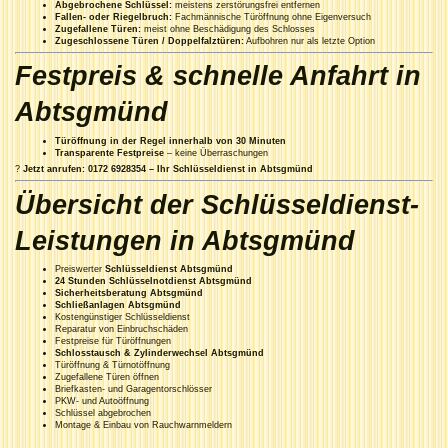
Abgebrochene Schlüssel:
meistens zerstörungsfrei entfernen
Fallen- oder Riegelbruch:
Fachmännische Türöffnung ohne Eigenversuch
Zugefallene Türen:
meist ohne Beschädigung des Schlosses
Zugeschlossene Türen / Doppelfalztüren:
Aufbohren nur als letzte Option
Festpreis & schnelle Anfahrt in
Abtsgmünd
Türöffnung in der Regel innerhalb von 30 Minuten
Transparente Festpreise
– keine Überraschungen
?
Jetzt anrufen: 0172 6928354 – Ihr Schlüsseldienst in Abtsgmünd
Übersicht der Schlüsseldienst-
Leistungen in Abtsgmünd
Preiswerter
Schlüsseldienst Abtsgmünd
24 Stunden Schlüsselnotdienst Abtsgmünd
Sicherheitsberatung Abtsgmünd
Schließanlagen Abtsgmünd
Kostengünstiger Schlüsseldienst
Reparatur von Einbruchschäden
Festpreise für Türöffnungen
Schlosstausch & Zylinderwechsel Abtsgmünd
Türöffnung & Türnotöffnung
Zugefallene Türen öffnen
Briefkasten- und Garagentorschlösser
PKW- und Autoöffnung
Schlüssel abgebrochen
Montage & Einbau von Rauchwarnmeldern