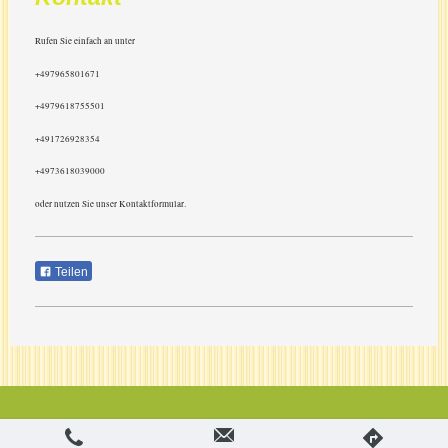
Rufen Sie einfach an unter
+497965801671
+4979618755501
+491726928354
+4973618039000
oder nutzen Sie unser Kontaktformular.
Teilen
Login
Druckversion
|
Sitemap
Webansicht
Dieser Online-Shop wurde mit dem IONOS E-Shop erstellt.