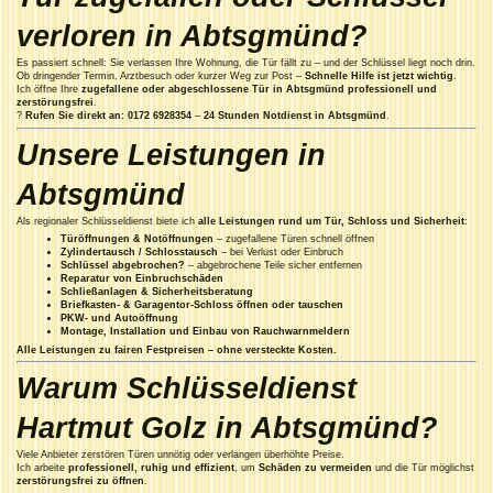
verloren in Abtsgmünd?
Es passiert schnell: Sie verlassen Ihre Wohnung, die Tür fällt zu – und der Schlüssel liegt noch drin.
Ob dringender Termin, Arztbesuch oder kurzer Weg zur Post –
Schnelle Hilfe ist jetzt wichtig
.
Ich öffne Ihre
zugefallene oder abgeschlossene Tür in Abtsgmünd
professionell und
zerstörungsfrei
.
?
Rufen Sie direkt an: 0172 6928354
–
24 Stunden Notdienst in Abtsgmünd
.
Unsere Leistungen in
Abtsgmünd
Als regionaler Schlüsseldienst biete ich
alle Leistungen rund um Tür, Schloss und Sicherheit
:
Türöffnungen & Notöffnungen
– zugefallene Türen schnell öffnen
Zylindertausch / Schlosstausch
– bei Verlust oder Einbruch
Schlüssel abgebrochen?
– abgebrochene Teile sicher entfernen
Reparatur von Einbruchschäden
Schließanlagen & Sicherheitsberatung
Briefkasten- & Garagentor-Schloss öffnen oder tauschen
PKW- und Autoöffnung
Montage, Installation und Einbau von Rauchwarnmeldern
Alle Leistungen zu fairen Festpreisen – ohne versteckte Kosten.
Warum Schlüsseldienst
Hartmut Golz in Abtsgmünd?
Viele Anbieter zerstören Türen unnötig oder verlangen überhöhte Preise.
Ich arbeite
professionell, ruhig und effizient
, um
Schäden zu vermeiden
und die Tür möglichst
zerstörungsfrei zu öffnen
.