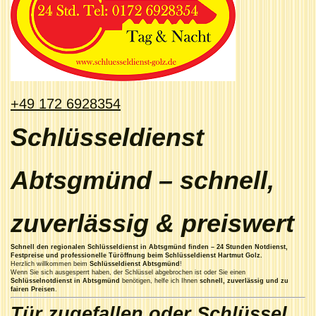
+49 172 6928354
Schlüsseldienst
Abtsgmünd – schnell,
zuverlässig & preiswert
Schnell den regionalen Schlüsseldienst in Abtsgmünd finden – 24 Stunden Notdienst,
Festpreise und professionelle Türöffnung beim Schlüsseldienst Hartmut Golz.
Herzlich willkommen beim
Schlüsseldienst Abtsgmünd
!
Wenn Sie sich ausgesperrt haben, der Schlüssel abgebrochen ist oder Sie einen
Schlüsselnotdienst in Abtsgmünd
benötigen, helfe ich Ihnen
schnell, zuverlässig und zu
fairen Preisen
.
Tür zugefallen oder Schlüssel