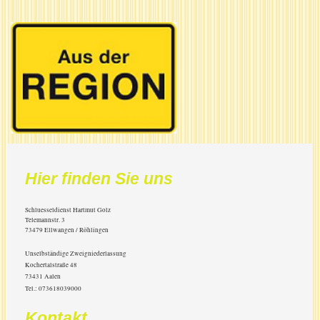
Hier finden Sie uns
Schluesseldienst Hartmut Golz
Telemannstr.
3
73479
Ellwangen / Röhlingen
Unselbständige Zweigniederlassung
Kochertalstraße 48
73431 Aalen
Tel.: 073618039000
Kontakt