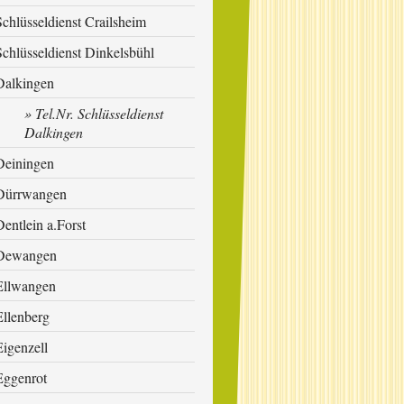
Schlüsseldienst Crailsheim
Schlüsseldienst Dinkelsbühl
Dalkingen
Tel.Nr. Schlüsseldienst
Dalkingen
Deiningen
Dürrwangen
Dentlein a.Forst
Dewangen
Ellwangen
Ellenberg
Eigenzell
Eggenrot