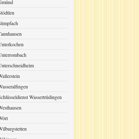
Gmünd
Stödtlen
Stimpfach
Tannhausen
Unterkochen
Unterrombach
Unterschneidheim
Wallerstein
Wasseralfingen
Schlüsseldienst Wassertrüdingen
Westhausen
Wört
Wilburgstetten