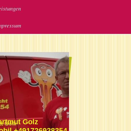
eistungen
mpressum
artmut Golz
obil +491726928354