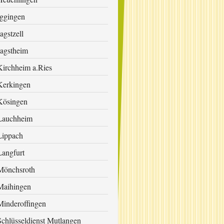
Iggingen
agstzell
Jagstheim
Kirchheim a.Ries
Kerkingen
Kösingen
Lauchheim
Lippach
Langfurt
Mönchsroth
Maihingen
Minderoffingen
Schlüsseldienst Mutlangen