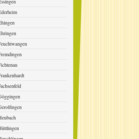
Essingen
Ederheim
Ehingen
Ehringen
Feuchtwangen
Fremdingen
Fichtenau
Frankenhardt
Fachsenfeld
Göggingen
Gerolfingen
Heubach
Hüttlingen
Heuchlingen