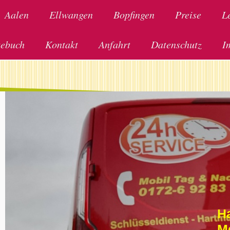
Aalen
Ellwangen
Bopfingen
Preise
L
tebuch
Kontakt
Anfahrt
Datenschutz
I
H
M