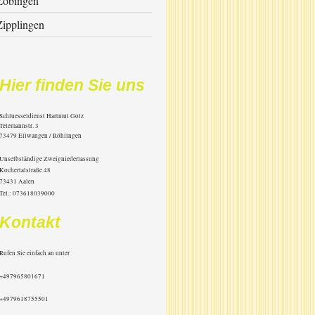
Zöbingen
Zipplingen
Hier finden Sie uns
Schluesseldienst Hartmut Golz
Telemannstr.
3
73479
Ellwangen / Röhlingen
Unselbständige Zweigniederlassung
Kochertalstraße 48
73431 Aalen
Tel.: 073618039000
Kontakt
Rufen Sie einfach an unter
+497965801671
+4979618755501