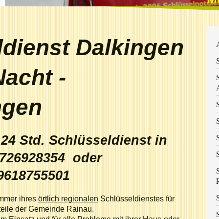
ldienst Dalkingen
acht -
ngen
4 Std. Schlüsseldienst in
91726928354 oder
9618755501
ummer ihres
örtlich regionalen
Schlüsseldienstes für
steile der Gemeinde Rainau.