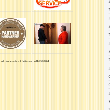
t oder Aufsperrdienst Dalkingen +491726928354